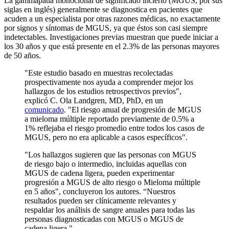
La gammapatía monoclonal de significado incierto (MGUS, por sus
siglas en inglés) generalmente se diagnostica en pacientes que
acuden a un especialista por otras razones médicas, no exactamente
por signos y síntomas de MGUS, ya que éstos son casi siempre
indetectables. Investigaciones previas muestran que puede iniciar a
los 30 años y que está presente en el 2.3% de las personas mayores
de 50 años.
"Este estudio basado en muestras recolectadas
prospectivamente nos ayuda a comprender mejor los
hallazgos de los estudios retrospectivos previos",
explicó C. Ola Landgren, MD, PhD, en un
comunicado
. "El riesgo anual de progresión de MGUS
a mieloma múltiple reportado previamente de 0.5% a
1% reflejaba el riesgo promedio entre todos los casos de
MGUS, pero no era aplicable a casos específicos".
"Los hallazgos sugieren que las personas con MGUS
de riesgo bajo o intermedio, incluidas aquellas con
MGUS de cadena ligera, pueden experimentar
progresión a MGUS de alto riesgo o Mieloma múltiple
en 5 años", concluyeron los autores. “Nuestros
resultados pueden ser clínicamente relevantes y
respaldar los análisis de sangre anuales para todas las
personas diagnosticadas con MGUS o MGUS de
cadena ligera."