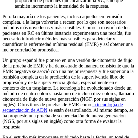
proporción de pacientes que alcanzaron la RC, sino que
también incrementó la intensidad de la respuesta.
Pero la mayoría de los pacientes, incluso aquellos en remisión
completa, a la larga volverán a recaer, por lo que son necesarios
métodos más novedosos y más sensibles. Como la mayoría de los
pacientes en RC en última instancia experimentan una recaída, fue
necesario introducir métodos más sensibles para detectar y
cuantificar la enfermedad mínima residual (EMR) y así obtener una
mejor correlación pronostica.
Un grupo español fue pionero en una versión de citometría de flujo
de la prueba de EMR y ha demostrado de manera consistente que la
EMR negativa se asoció con una mejor respuesta y fue superior a la
remisión completa en la predicción de la supervivencia libre de
progresión y de la supervivencia global, especialmente en el
contexto de un trasplante. La tecnología ha evolucionado desde un
método de cuatro colores hasta uno de incluso diez colores, llamado
citometría de flujo de nueva generación (NGF, por sus siglas en
inglés). Otros tipos de pruebas de EMR como
la tecnología de
secuenciación de ADN
se están desarrollando. Al mismo tiempo, se
ha propuesto una prueba de secuenciación de nueva generación
(NGS, por sus siglas en inglés) como otra forma de evaluar la
respuesta.
En el estudio más importante publicado hasta la fecha, un total de