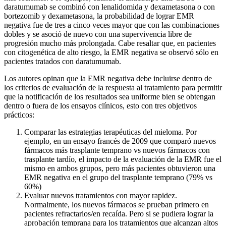
daratumumab se combinó con lenalidomida y dexametasona o con
bortezomib y dexametasona, la probabilidad de lograr EMR
negativa fue de tres a cinco veces mayor que con las combinaciones
dobles y se asoció de nuevo con una supervivencia libre de
progresión mucho más prolongada. Cabe resaltar que, en pacientes
con citogenética de alto riesgo, la EMR negativa se observó sólo en
pacientes tratados con daratumumab.
Los autores opinan que la EMR negativa debe incluirse dentro de
los criterios de evaluación de la respuesta al tratamiento para permitir
que la notificación de los resultados sea uniforme bien se obtengan
dentro o fuera de los ensayos clínicos, esto con tres objetivos
prácticos:
Comparar las estrategias terapéuticas del mieloma. Por
ejemplo, en un ensayo francés de 2009 que comparó nuevos
fármacos más trasplante temprano vs nuevos fármacos con
trasplante tardío, el impacto de la evaluación de la EMR fue el
mismo en ambos grupos, pero más pacientes obtuvieron una
EMR negativa en el grupo del trasplante temprano (79% vs
60%)
Evaluar nuevos tratamientos con mayor rapidez.
Normalmente, los nuevos fármacos se prueban primero en
pacientes refractarios/en recaída. Pero si se pudiera lograr la
aprobación temprana para los tratamientos que alcanzan altos