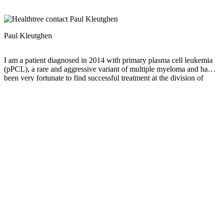
Paul Kleutghen
I am a patient diagnosed in 2014 with primary plasma cell leukemia
(pPCL), a rare and aggressive variant of multiple myeloma and have
been very fortunate to find successful treatment at the division of
Cellular Therapy at the Duke University Cancer Institute. My wife,
Vicki, and I have two adult children and two grandsons who are the
‘lights of our lives’. Successful treatment has allowed Vicki and I to
do what we love best : traveling the world, albeit it with some extra
precautions to keep infections away. My career in the
pharmaceutical industry has given me insights that I am currently
putting to use as an advocate to lower drug pricing, especially prices
for anti-cancer drugs. I am a firm believer that staying mentally
active, physically fit, compliant to our treatment regimen and taking
an active interest in our disease are keys to successful treatment
outcomes.