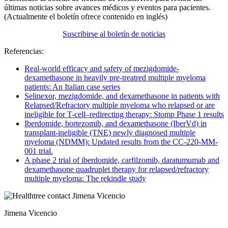
últimas noticias sobre avances médicos y eventos para pacientes.
(Actualmente el boletín ofrece contenido en inglés)
Suscribirse al boletín de noticias
Referencias:
Real-world efficacy and safety of mezigdomide-
dexamethasone in heavily pre-treatred multiple myeloma
patients: An Italian case series
Selinexor, mezigdomide, and dexamethasone in patients with
Relapsed/Refractory multiple myeloma who relapsed or are
ineligible for T-cell–redirecting therapy: Stomp Phase 1 results
Iberdomide, bortezomib, and dexamethasone (IberVd) in
transplant-ineligible (TNE) newly diagnosed multiple
myeloma (NDMM): Updated results from the CC-220-MM-
001 trial.
A phase 2 trial of iberdomide, carfilzomib, daratumumab and
dexamethasone quadruplet therapy for relapsed/refractory
multiple myeloma: The rekindle study
Jimena Vicencio